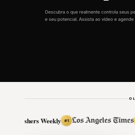
Descubra o que realmente controla seus 
e seu potencial. Assista ao vídeo e agende 
O 
ublishers Weekly
3
+
#1